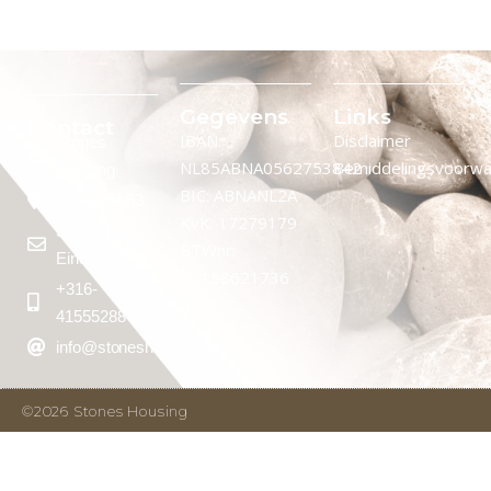
Gegevens
Links
Contact
IBAN:
Disclaimer
Stones
NL85ABNA0562753842
Bemiddelingsvoorw
Housing
BIC: ABNANL2A
Leostraat 63
KvK: 17279179
5644 PB
BTWnr:
Eindhoven
NL158621736
+316-
B01
41555288
info@stoneshousing.nl
©2026 Stones Housing