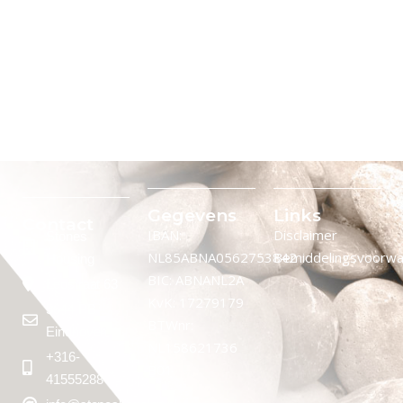
Gegevens
Links
Contact
IBAN:
Disclaimer
Stones
NL85ABNA0562753842
Bemiddelingsvoorw
Housing
BIC: ABNANL2A
Leostraat 63
KvK: 17279179
5644 PB
BTWnr:
Eindhoven
NL158621736
+316-
B01
41555288